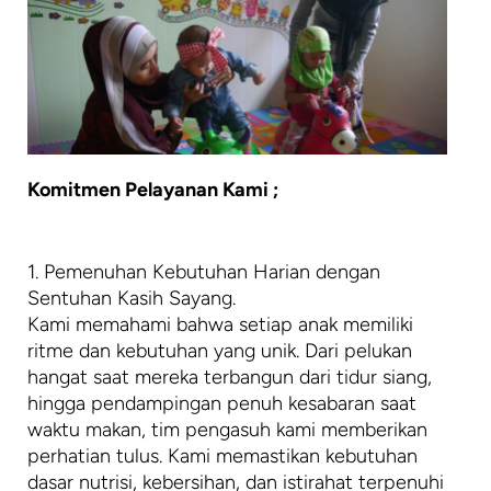
Komitmen Pelayanan Kami ;
1. Pemenuhan Kebutuhan Harian dengan
Sentuhan Kasih Sayang.
Kami memahami bahwa setiap anak memiliki
ritme dan kebutuhan yang unik. Dari pelukan
hangat saat mereka terbangun dari tidur siang,
hingga pendampingan penuh kesabaran saat
waktu makan, tim pengasuh kami memberikan
perhatian tulus. Kami memastikan kebutuhan
dasar nutrisi, kebersihan, dan istirahat terpenuhi