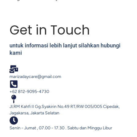
Get in Touch
untuk informasi lebih lanjut silahkan hubungi
kami
marizadaycare@gmail.com
+62 812-9095-4730
Jl.RM Kahfi II Gg.Syakirin No.49 RT/RW 005/005 Cipedak,
Jagakarsa, Jakarta Selatan
Senin - Jumat , 07.00 - 17.30 . Sabtu dan Minggu Libur